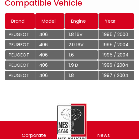
Compatible Vehicle
Brand
Model
Engine
Year
PEUGEOT
406
1.8 16V
1995 / 2000
PEUGEOT
406
2.0 16V
1995 / 2004
PEUGEOT
406
1.6
1995 / 2004
PEUGEOT
406
1.9 D
1996 / 2004
PEUGEOT
406
1.8
1997 / 2004
Corporate
News