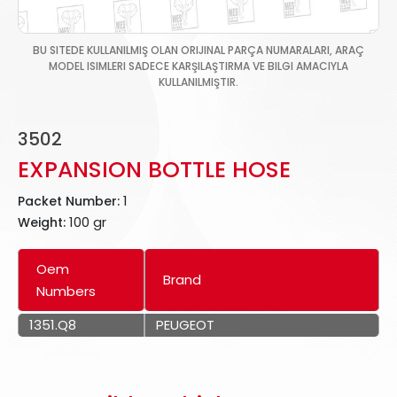
BU SITEDE KULLANILMIŞ OLAN ORIJINAL PARÇA NUMARALARI, ARAÇ
MODEL ISIMLERI SADECE KARŞILAŞTIRMA VE BILGI AMACIYLA
KULLANILMIŞTIR.
3502
EXPANSION BOTTLE HOSE
1
Packet Number:
100 gr
Weight:
Oem
Brand
Numbers
1351.Q8
PEUGEOT