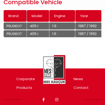
Compatible Vehicle
Brand
Model
Engine
Year
PEUGEOT
405 I
1.9
1987 / 1992
PEUGEOT
405 I
1.6
1987 / 1992
Corporate
News
Products
Contact