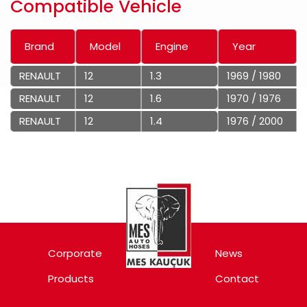
Compatible Vehicle
Brand
Model
Engine
Year
RENAULT
12
1.3
1969 / 1980
RENAULT
12
1.6
1970 / 1976
RENAULT
12
1.4
1976 / 2000
Corporate
News
Products
Contact