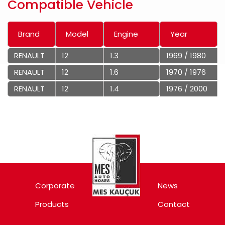
Compatible Vehicle
Brand
Model
Engine
Year
RENAULT
12
1.3
1969 / 1980
RENAULT
12
1.6
1970 / 1976
RENAULT
12
1.4
1976 / 2000
Corporate
News
Products
Contact