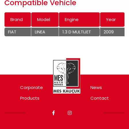
Compatible Vehicle
Brand
Model
Engine
Year
FIAT
LINEA
1.3 D MULTIJET
2009
Corporate
News
Products
Contact