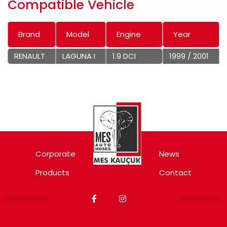
Compatible Vehicle
Brand
Model
Engine
Year
RENAULT
LAGUNA I
1.9 DCI
1999 / 2001
Corporate
News
Products
Contact